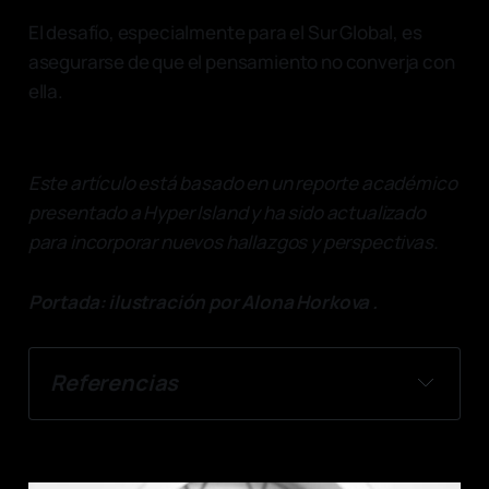
El desafío, especialmente para el Sur Global, es
asegurarse de que el pensamiento no converja con
ella.
Este artículo está basado en un reporte académico
presentado a Hyper Island y ha sido actualizado
para incorporar nuevos hallazgos y perspectivas.
Portada: ilustración por Alona Horkova .
Referencias
Anderson, C. et al. (2025) 'Large language 
models are homogeneously creative', 
PNAS Nexus, 5(3), art. pgag042. doi: 