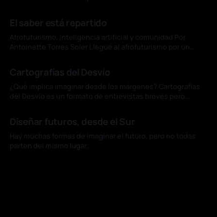
para designar una corriente de las artes visuales originada
04 jul. 2026
en Brasil, el concepto de amazofuturismo se ha
El saber está repartido
consolidado en ese país como subgénero de la literatura
de ciencia ficción y
Afrofuturismo, inteligencia artificial y comunidad Por
Antoinette Torres Soler Llegué al afrofuturismo por un
cuento de Du Bois. "The Comet", uno de sus relatos menos
01 jul. 2026
conocidos, imagina una catástrofe que arrasa Nueva York y
Cartografías del Desvío
deja vivos, por un instante, a un hombre negro y una mujer
blanca. En
¿Qué implica imaginar desde los márgenes? Cartografías
del Desvío es un formato de entrevistas breves pero
significativas, que buscan balancear profundidad crítica
01 jul. 2026
con humanidad, siempre desde una mirada situada en el
Diseñar futuros, desde el Sur
Sur y para el Sur. Mientras muchos imaginan el futuro
mirando hacia adelante, la artista peruana Chonon Bensho,
Hay muchas formas de imaginar el futuro, pero no todas
lo
parten del mismo lugar.
08 jun. 2026