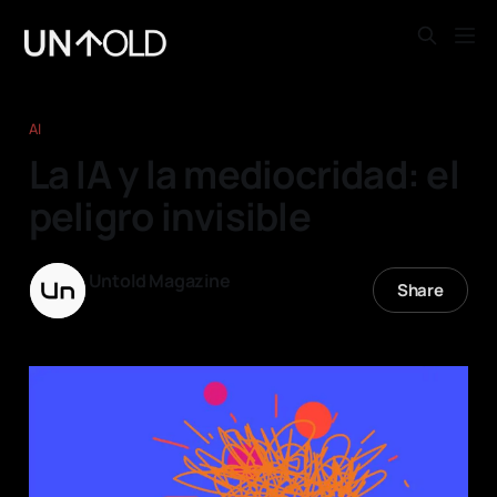
AI
La IA y la mediocridad: el
peligro invisible
Untold Magazine
Share
08 jun. 2026
—
8 min read