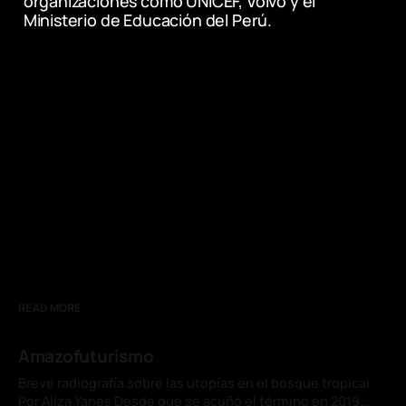
organizaciones como UNICEF, Volvo y el 
Ministerio de Educación del Perú.
Meincke, L. et al. (2024) 'Prompt 
engineering and divergent AI-generated 
ideas: Chain-of-thought outperforms 
alternatives', documento de trabajo.
READ MORE
Amazofuturismo
Breve radiografía sobre las utopías en el bosque tropical
Por Aliza Yanes Desde que se acuñó el término en 2019