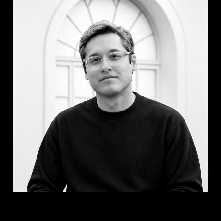
10.1093/pnasnexus/pgag042.
Bordas, A., Le Masson, P. y Weil, B. (2025) 
'Switching perspectives: Enhancing 
generative artificial intelligence's 
creativity, by humans, with design', 
Creativity and Innovation Management. 
doi: 10.1111/CAIM.70013.
Doshi, A.R. y Hauser, O.P. (2024) 
'Generative AI enhances individual 
creativity but reduces the collective 
diversity of novel content', Science 
Advances, 10(28), art. eadn5290. doi: 
10.1126/sciadv.adn5290.
Gerlich, M. (2025) 'AI tools in society: 
Impacts on cognitive offloading and the 
future of critical thinking', Societies, 15(1), 
art. 6. doi: 10.3390/soc15010006.
Gesnot, R. (2025) The impact of artificial 