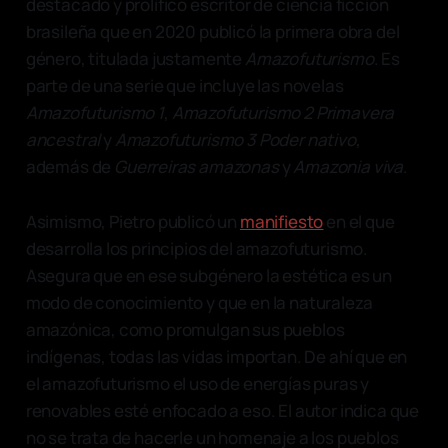
destacado y prolífico escritor de ciencia ficción
brasileña que en 2020 publicó la primera obra del
género, titulada justamente
Amazofuturismo
. Es
parte de una serie que incluye las novelas
Amazofuturismo
1
,
Amazofuturismo 2 Primavera
ancestral
y
Amazofuturismo 3 Poder nativo
,
además de
Guerreiras amazonas
y
Amazonia viva
.
Asimismo, Pietro publicó un
manifiesto
en el que
desarrolla los principios del amazofuturismo.
Asegura que en ese subgénero la estética es un
modo de conocimiento y que en la naturaleza
amazónica, como promulgan sus pueblos
indígenas, todas las vidas importan. De ahí que en
el amazofuturismo el uso de energías puras y
renovables esté enfocado a eso. El autor indica que
no se trata de hacerle un homenaje a los pueblos