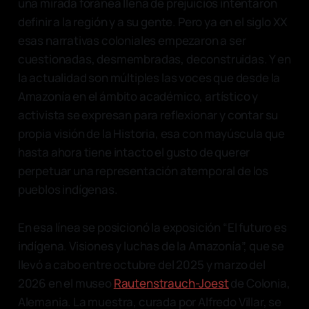
una mirada foránea llena de prejuicios intentaron
definir a la región y a su gente. Pero ya en el siglo XX
esas narrativas coloniales empezaron a ser
cuestionadas, desmembradas, deconstruidas. Y en
la actualidad son múltiples las voces que desde la
Amazonía en el ámbito académico, artístico y
activista se expresan para reflexionar y contar su
propia visión de la Historia, esa con mayúscula que
hasta ahora tiene intacto el gusto de querer
perpetuar una representación atemporal de los
pueblos indígenas.
En esa línea se posicionó la exposición “El futuro es
indígena. Visiones y luchas de la Amazonía”, que se
llevó a cabo entre octubre del 2025 y marzo del
2026 en el museo
Rautenstrauch-Joest
de Colonia,
Alemania. La muestra, curada por Alfredo Villar, se