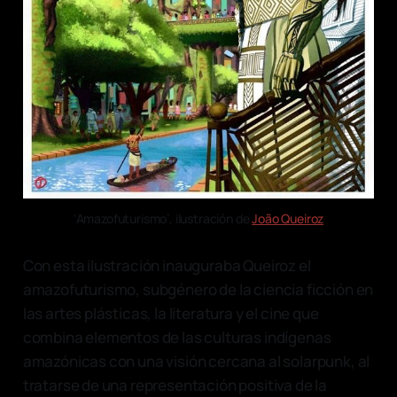
‘Amazofuturismo’, ilustración de 
João Queiroz
Con esta ilustración inauguraba Queiroz el
amazofuturismo, subgénero de la ciencia ficción en
las artes plásticas, la literatura y el cine que
combina elementos de las culturas indígenas
amazónicas con una visión cercana al solarpunk, al
tratarse de una representación positiva de la