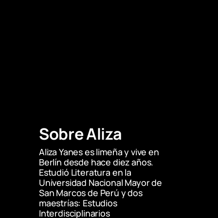
La traducción del portugués es de la 
autora. 
Vítor Castelões Gama, 
De onde vem e 
para onde vai o amazofuturismo?
, p. 23. 
[Así estaba en la nota al pie “Castelões 
Gama Op.cit. p. 23”]
Valencia, Mayté. 
Amazofu(turism) en 
Madrid
. 
Artishock Revista
, 25 de marzo de 
2025. 
La cita pertenece a Mayté Valencia, 
Sobre Aliza
Amazofu(turism) en Madrid
. 
Aliza Yanes es limeña y vive en 
Berlín desde hace diez años. 
Estudió Literatura en la 
Universidad Nacional Mayor de 
San Marcos de Perú y dos 
maestrías: Estudios 
Interdisciplinarios 