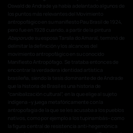
Oswald de Andrade ya había adelantado algunos de
los puntos más relevantes del Movimiento
antropofágico en su manifiesto Pau Brasil de 1924,
pero fue en 1928 cuando, a partir de la pintura
Abaporu
de su esposa Tarsila do Amaral, terminó de
delimitar la definición y los alcances del
movimiento antropofágico en su conocido
Manifiesto Antropófago. Se trataba entonces de
encontrar la verdadera identidad artística
brasileña, siendo la tesis dominante de de Andrade
que la historia de Brasil es una historia de
“canibalización cultural”, en la que elige al sujeto
indígena –y juega metafóricamente con la
antropofagia de la que se les acusaba a los pueblos
nativos, como por ejemplo a los tupinambás– como
la figura central de resistencia anti-hegemónica