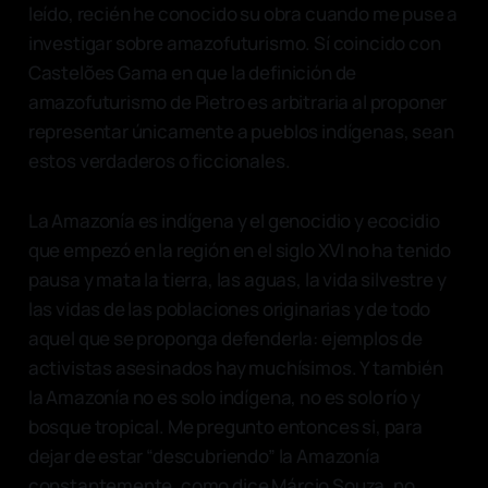
leído, recién he conocido su obra cuando me puse a
investigar sobre amazofuturismo. Sí coincido con
Castelões Gama en que la definición de
amazofuturismo de Pietro es arbitraria al proponer
representar únicamente a pueblos indígenas, sean
estos verdaderos o ficcionales.
La Amazonía es indígena y el genocidio y ecocidio
que empezó en la región en el siglo XVI no ha tenido
pausa y mata la tierra, las aguas, la vida silvestre y
las vidas de las poblaciones originarias y de todo
aquel que se proponga defenderla: ejemplos de
activistas asesinados hay muchísimos. Y también
la Amazonía no es solo indígena, no es solo río y
bosque tropical. Me pregunto entonces si, para
dejar de estar “descubriendo” la Amazonía
constantemente, como dice Márcio Souza, no