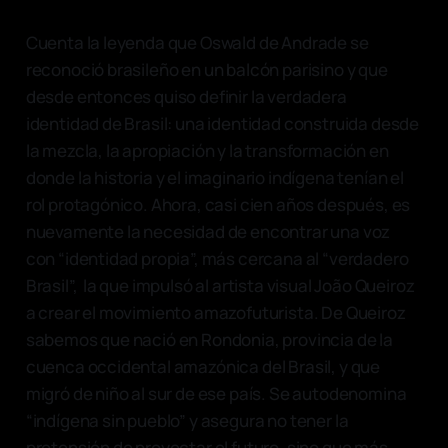
Cuenta la leyenda que Oswald de Andrade se
reconoció brasileño en un balcón parisino y que
desde entonces quiso definir la verdadera
identidad de Brasil: una identidad construida desde
la mezcla, la apropiación y la transformación en
donde la historia y el imaginario indígena tenían el
rol protagónico. Ahora, casi cien años después, es
nuevamente la necesidad de encontrar una voz
con “identidad propia”, más cercana al “verdadero
Brasil”, la que impulsó al artista visual João Queiroz
a crear el movimiento amazofuturista. De Queiroz
sabemos que nació en Rondonia, provincia de la
cuenca occidental amazónica del Brasil, y que
migró de niño al sur de ese país. Se autodenomina
“indígena sin pueblo” y asegura no tener la
pretensión de proyectar el futuro, sino que más