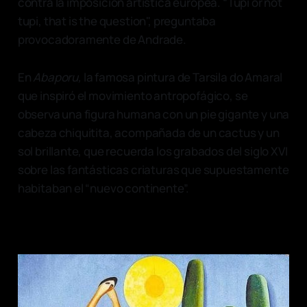
contra la imposición artística europea. “Tupi or not
tupi, that is the question", preguntaba
provocadoramente de Andrade.
En
Abaporu,
la famosa pintura de Tarsila do Amaral
que inspiró el movimiento antropofágico, se
observa una figura humana con un pie gigante y una
cabeza chiquitita, acompañada de un cactus y un
sol brillante, que recuerda los grabados del siglo XVI
sobre las fantásticas criaturas que supuestamente
habitaban el “nuevo continente”.