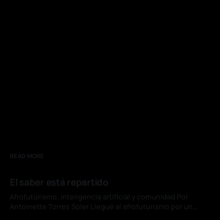
READ MORE
El saber está repartido
Afrofuturismo, inteligencia artificial y comunidad Por
Antoinette Torres Soler Llegué al afrofuturismo por un
cuento de Du Bois. "The Comet", uno de sus relatos menos