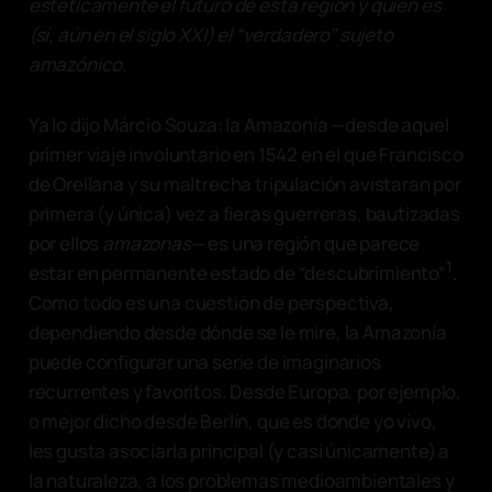
estéticamente el futuro de esta región y quién es
(sí, aún en el siglo XXI) el “verdadero” sujeto
amazónico.
Ya lo dijo Márcio Souza: la Amazonía —desde aquel
primer viaje involuntario en 1542 en el que Francisco
de Orellana y su maltrecha tripulación avistaran por
primera (y única) vez a fieras guerreras, bautizadas
por ellos
amazonas
— es una región que parece
1
estar en permanente estado de “descubrimiento”
.
Como todo es una cuestión de perspectiva,
dependiendo desde dónde se le mire, la Amazonía
puede configurar una serie de imaginarios
recurrentes y favoritos. Desde Europa, por ejemplo,
o mejor dicho desde Berlín, que es donde yo vivo,
les gusta asociarla principal (y casi únicamente) a
la naturaleza, a los problemas medioambientales y