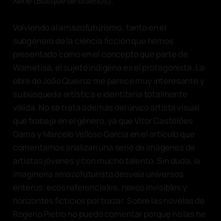
Kené
(Bosque de diseños).
Volviendo al amazofuturismo, tanto en el
subgénero de la ciencia ficción que hemos
presentado como en el concepto que parte de
Wametisé, el sujeto indígena es el protagonista. La
obra de João Queiroz me parece muy interesante y
su búsqueda artística e identitaria totalmente
válida. No se trata además del único artista visual
que trabaja en el género, ya que Vítor Castelões
Gama y Marcelo Velloso Garcia en el artículo que
comentamos analizan una serie de imágenes de
artistas jóvenes y con mucho talento. Sin duda, la
imaginería amazofuturista desvela universos
enteros: ecos referenciales, nexos invisibles y
horizontes ficticios por trazar. Sobre las novelas de
Rogerio Pietro no puedo comentar porque no las he