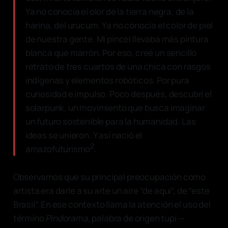
Ya no conocía el olor de la tierra negra, de la
harina, del urucum. Ya no conocía el color de piel
de nuestra gente. Mi pincel llevaba más pintura
blanca que marrón. Por eso, creé un sencillo
retrato de tres cuartos de una chica con rasgos
indígenas y elementos robóticos. Por pura
curiosidad e impulso. Poco después, descubrí el
solarpunk, un movimiento que busca imaginar
un futuro sostenible para la humanidad. Las
ideas se unieron. Y así nació el
2
amazofuturismo
.
Observamos que su principal preocupación como
artista era darle a su arte un aire “de aquí”, de “este
Brasil”. En ese contexto llama la atención el uso del
término
Pindorama
, palabra de origen tupí —