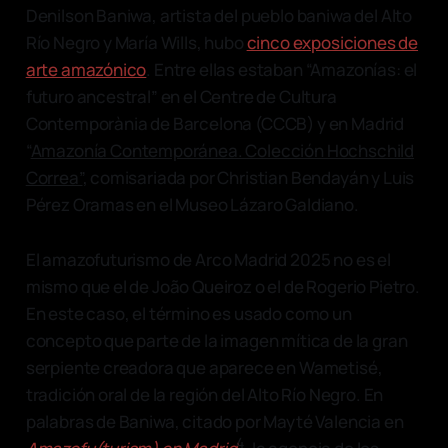
Denilson Baniwa, artista del pueblo baniwa del Alto
Río Negro y María Wills, hubo
cinco exposiciones de
arte amazónico
. Entre ellas estaban “Amazonías: el
futuro ancestral” en el Centre de Cultura
Contemporània de Barcelona (CCCB) y en Madrid
“
Amazonía Contemporánea. Colección Hochschild
Correa”
, comisariada por Christian Bendayán y Luis
Pérez Oramas en el Museo Lázaro Galdiano.
El amazofuturismo de Arco Madrid 2025 no es el
mismo que el de João Queiroz o el de Rogerio Pietro.
En este caso, el término es usado como un
concepto que parte de la imagen mítica de la gran
serpiente creadora que aparece en Wametisé,
tradición oral de la región del Alto Río Negro. En
palabras de Baniwa, citado por Mayté Valencia en
4