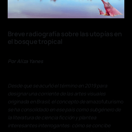
Breve radiografía sobre las utopías en
el bosque tropical
Por Aliza Yanes
Desde que se acuñó el término en 2019 para
designar una corriente de las artes visuales
originada en Brasil, el concepto de
amazofuturismo
se ha consolidado en ese país como subgénero de
la literatura de ciencia ficción y plantea
interesantes interrogantes: cómo se concibe