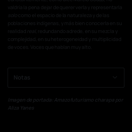
valdría la pena dejar de querer verla y representarla
solo
como el espacio de la naturaleza y de las
poblaciones indígenas, y más bien conocerla en su
realidad
real
, redundando adrede, en su mezcla y
complejidad, en su heterogeneidad y multiplicidad
de voces. Voces que hablan muy alto.
Notas
La idea de la Amazonía como una región 
en permanente estado de 
Imagen de portada: Amazofuturismo charapa por
"descubrimiento" proviene de Amazônia 
Aliza Yanes
indígena, de Márcio Souza (Rio de Janeiro: 
Record, 2015), p. 41. [Así estaba la nota al 
pie “Souza, Márcio. 
Amazônia indígena
. Rio 
de Janeiro: Record, 2015, p. 41.”] 