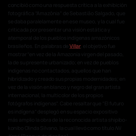
concibió como una respuesta crítica a la exhibición
fotográfica “Amazônia” de Sebastião Salgado, que
se daba paralelamente en ese museo, y la cual fue
criticada por presentar una visión estática y
atemporal de los pueblos indígenas amazónicos
brasileños. En palabras de
Villar
, el objetivo fue
mostrar “en vez de la Amazonía virgen del pasado,
la de su presente urbanizado; en vez de pueblos
indígenas no contactados, aquellos que han
hibridizado y creado sus propias modernidades; en
vez de la visión en blanco y negro del gran artista
internacional, la multicolor de los propios
fotógrafos indígenas”. Cabe resaltar que “El futuro
es indígena” desplegó en su espacio expositivo
más amplio la obra de la reconocida artista shipibo-
konibo Olinda Silvano, la cual llevó como título
Nii