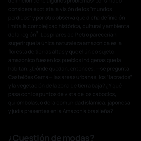
definición tiene algunos problemas: por un lado
considera exotista la visión de los “mundos
perdidos” y por otro observa que dicha definición
limita la complejidad histórica, cultural y ambiental
3
de la región
. Los pilares de Pietro parecerían
sugerir que la única naturaleza amazónica es la
floresta de tierras altas y que el único sujeto
amazónico fuesen los pueblos indígenas que la
habitan. ¿Dónde quedan, entonces, —se pregunta
Castelões Gama— las áreas urbanas, los “labrados”
y la vegetación de la zona de tierra baja? ¿Y qué
pasa con los puntos de vista de los caboclos,
quilombolas, o de la comunidad islámica, japonesa
y judía presentes en la Amazonía brasileña?
¿Cuestión de modas?