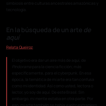
simbiosis entre culturas ancestrales amazónicas y
tecnología.
En la búsqueda de un arte
de
aquí
Relata Queiroz
:
El objetivo era dar un aire más de aquí, de
Pindorama
para la ciencia ficción; más
específicamente, para el cyberpunk. En esa
época, la temática de mi arte era tan confusa
como mi identidad. Así como usted, lectora o
lector, yo soy de aquí. De este Brasil. Sin
embargo, mi mente estaba en otra parte. Por
eso, mi arte también se había vuelto extranjero.