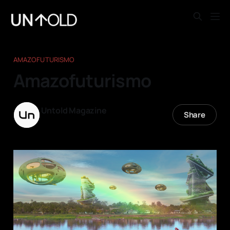
AMAZOFUTURISMO
Amazofuturismo
Untold Magazine
Share
04 jul. 2026
—
12 min read