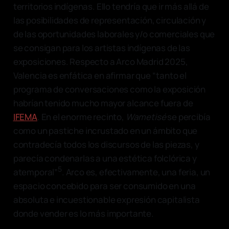
territorios indígenas. Ello tendría que ir más allá de
las posibilidades de representación, circulación y
de las oportunidades laborales y/o comerciales que
se consigan para los artistas indígenas de las
exposiciones. Respecto a Arco Madrid 2025,
Valencia es enfática en afirmar que “tanto el
programa de conversaciones como la exposición
habrían tenido mucho mayor alcance fuera de
IFEMA
. En el enorme recinto,
Wametisé
se percibía
como un pastiche incrustado en un ámbito que
contradecía todos los discursos de las piezas, y
parecía condenarlas a una estética folclórica y
5
atemporal”
. Arco es, efectivamente, una feria, un
espacio concebido para ser consumido en una
absoluta e incuestionable expresión capitalista
donde vender es lo más importante.