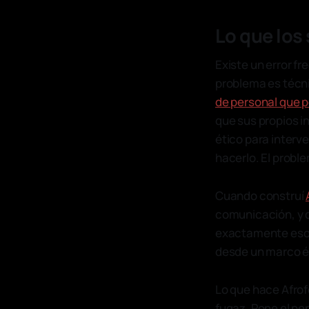
Lo que los
Existe un error fr
problema es técni
de personal que 
que sus propios i
ético para interve
hacerlo. El probl
Cuando construí
comunicación, y de
exactamente eso. 
desde un marco ét
Lo que hace Afrof
fugaz. Pone el pe