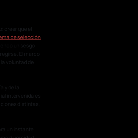
o: creer que el
tema de selección
siendo un sesgo
regirse. El marco
 la voluntad de
a y de la
ial intervenida es
ciones distintas,
ra un instante
omo diversidad.