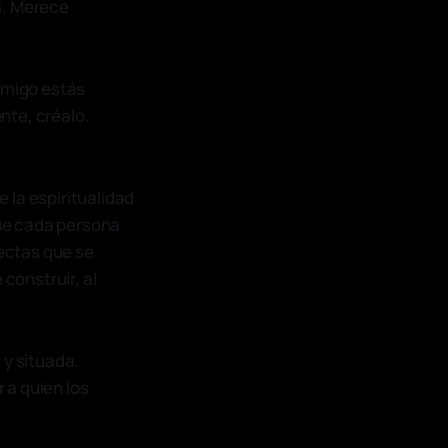
s. Merece
onmigo estás
ente, créalo.
 la espiritualidad
ue cada persona
ectas que se
 construir, al
 y situada.
 a quien los