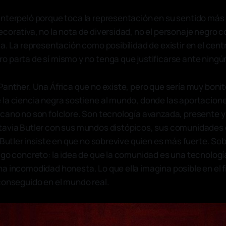
nterpeló porque toca la representación en su sentido más 
corativa, no la nota de diversidad, no el personaje negro c
a. La representación como posibilidad de existir en el centr
 parta de sí mismo y no tenga que justificarse ante ningún
Panther. Una África que no existe, pero que sería muy bonit
la ciencia negra sostiene al mundo, donde las aportacione
cano no son folclore. Son tecnología avanzada, presente 
tavia Butler con sus mundos distópicos, sus comunidades
. Butler insiste en que no sobrevive quien es más fuerte. So
lgo concreto: la idea de que la comunidad es una tecnología
a incomodidad honesta. Lo que ella imagina posible en el 
conseguido en el mundo real.