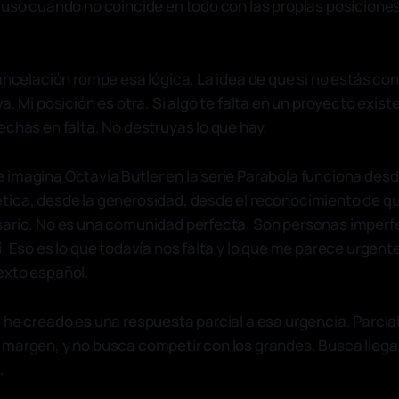
luso cuando no coincide en todo con las propias posicione
cancelación rompe esa lógica. La idea de que si no estás c
a. Mi posición es otra. Si algo te falta en un proyecto exist
echas en falta. No destruyas lo que hay.
imagina Octavia Butler en la serie Parábola funciona desde
tica, desde la generosidad, desde el reconocimiento de q
sario. No es una comunidad perfecta. Son personas imperf
. Eso es lo que todavía nos falta y lo que me parece urgente
exto español.
 he creado es una respuesta parcial a esa urgencia. Parcial
margen, y no busca competir con los grandes. Busca llegar
.