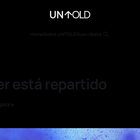
Home
Sobre UNTOLD
Suscríbete
er está repartido
gazine
—
8 min read