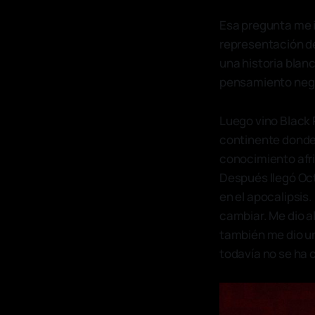
Esa pregunta me i
representación de
una historia blanc
pensamiento negro
Luego vino Black 
continente donde 
conocimiento afri
Después llegó Oc
en el apocalipsis
cambiar. Me dio a
también me dio un
todavía no se ha 