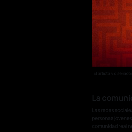
El artista y diseñador
La comunid
Las redes sociale
personas jóvenes 
comunidad real n