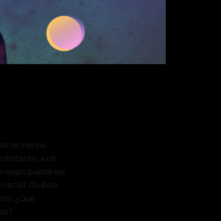
elatos menos
 instante, a un
e negro puede ser
 racial. Du Bois
ismo. ¿Qué
mos?