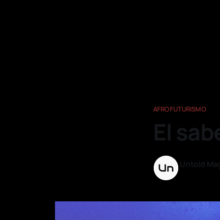
AFROFUTURISMO
El sab
Untold Ma
01 jul. 2026