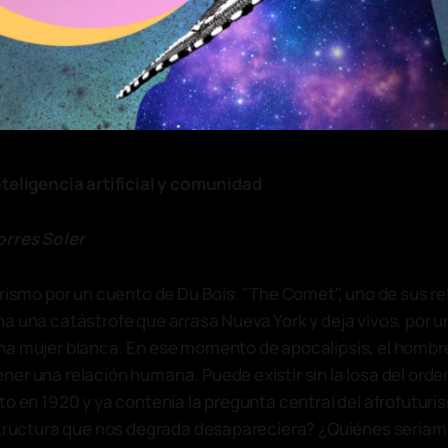
teligencia artificial y comunidad
orres Soler
urismo por un cuento de Du Bois. "The Comet", uno de sus r
a una catástrofe que arrasa Nueva York y deja vivos, por un
na mujer blanca. En ese momento de apocalipsis, el hombr
er una relación humana. Puede existir sin la losa del orden
to en 1920 y ya contenía la pregunta central del afrofutur
estructura que nos degrada desapareciera? ¿Quiénes sería