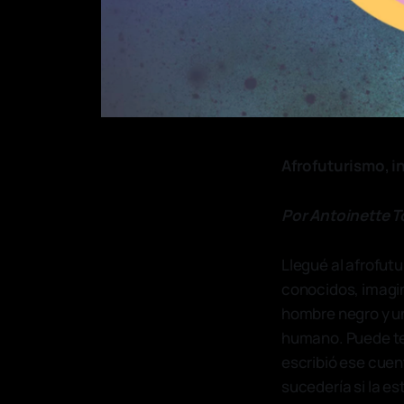
Afrofuturismo, in
Por Antoinette T
Llegué al afrofut
conocidos, imagin
hombre negro y u
humano. Puede ten
escribió ese cuen
sucedería si la 