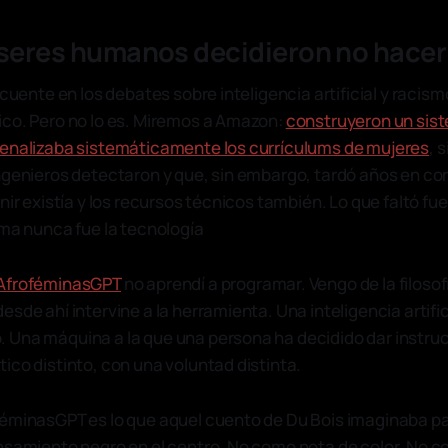
 seres humanos decidieron no hacer
ecuente en los debates sobre inteligencia artificial y racism
co. Pero no lo es. Miremos a Amazon:
construyeron un sis
penalizaba sistemáticamente los currículums de mujeres
, 
ngenieros detectaron y que, sin embargo, tardó años en cor
nir existía y los recursos técnicos también. Lo que faltó fue
ema nunca fue la tecnología
AfroféminasGPT
no aprendí a programar. Vengo de la filosofí
sde ahí intervine a la herramienta. Una inteligencia artific
Una máquina a la que una persona ha decidido dar instruc
ico distinto, con una voluntad distinta.
éminasGPT es lo que aquel cuento de Du Bois imaginaba pa
nsamiento negro en el centro. No como nota de color. No c