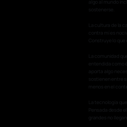
algo al mundo inc
sostenerse.
La cultura de la 
contra mí es nociv
Construye lo que 
La comunidad que 
entendida como é
aporta algo nece
sostienen entre sí
menos en el cont
La tecnología que
Pensada desde el 
grandes no llegan