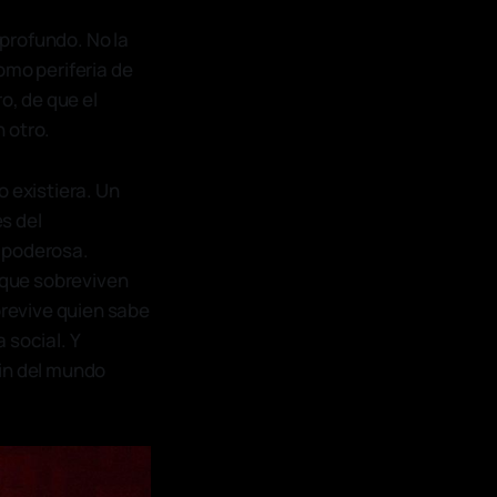
profundo. No la
omo periferia de
o, de que el
 otro.
o existiera. Un
s del
y poderosa.
 que sobreviven
brevive quien sabe
 social. Y
fin del mundo