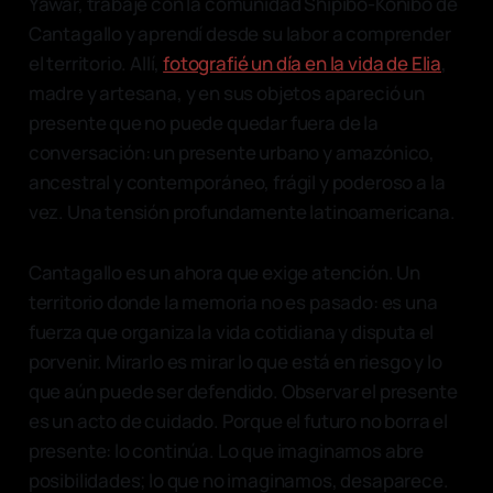
Yawar, trabajé con la comunidad Shipibo-Konibo de
Cantagallo y aprendí desde su labor a comprender
el territorio. Allí,
fotografié un día en la vida de Elia
,
madre y artesana, y en sus objetos apareció un
presente que no puede quedar fuera de la
conversación: un presente urbano y amazónico,
ancestral y contemporáneo, frágil y poderoso a la
vez. Una tensión profundamente latinoamericana.
Cantagallo es un ahora que exige atención. Un
territorio donde la memoria no es pasado: es una
fuerza que organiza la vida cotidiana y disputa el
porvenir. Mirarlo es mirar lo que está en riesgo y lo
que aún puede ser defendido. Observar el presente
es un acto de cuidado. Porque el futuro no borra el
presente: lo continúa. Lo que imaginamos abre
posibilidades; lo que no imaginamos, desaparece.