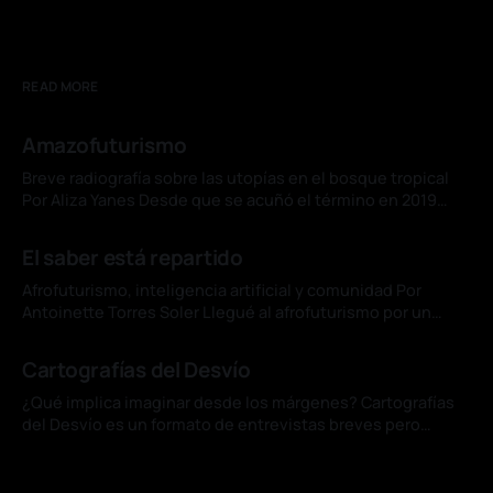
READ MORE
Amazofuturismo
Breve radiografía sobre las utopías en el bosque tropical
Por Aliza Yanes Desde que se acuñó el término en 2019
para designar una corriente de las artes visuales originada
04 jul. 2026
en Brasil, el concepto de amazofuturismo se ha
El saber está repartido
consolidado en ese país como subgénero de la literatura
de ciencia ficción y
Afrofuturismo, inteligencia artificial y comunidad Por
Antoinette Torres Soler Llegué al afrofuturismo por un
cuento de Du Bois. "The Comet", uno de sus relatos menos
01 jul. 2026
conocidos, imagina una catástrofe que arrasa Nueva York y
Cartografías del Desvío
deja vivos, por un instante, a un hombre negro y una mujer
blanca. En
¿Qué implica imaginar desde los márgenes? Cartografías
del Desvío es un formato de entrevistas breves pero
significativas, que buscan balancear profundidad crítica
01 jul. 2026
con humanidad, siempre desde una mirada situada en el
Diseñar futuros, desde el Sur
Sur y para el Sur. Mientras muchos imaginan el futuro