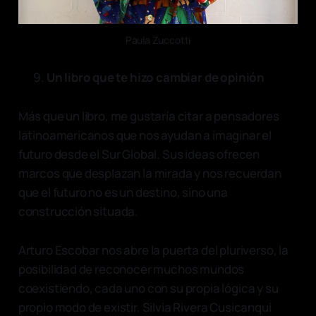
Paula Zuccotti
Un libro que te hizo cambiar de opinión
Más que un libro, me gustaría citar a pensadores
latinoamericanos que nos ayudan a imaginar el
futuro desde el Sur Global. Sus ideas ofrecen
marcos que desplazan la mirada y nos recuerdan
que el futuro no es un destino, sino una
construcción situada.
Arturo Escobar nos abre la puerta del pluriverso, la
posibilidad de reconocer muchos mundos
coexistiendo, cada uno con su propia lógica y su
propio modo de existir. Silvia Rivera Cusicanqui