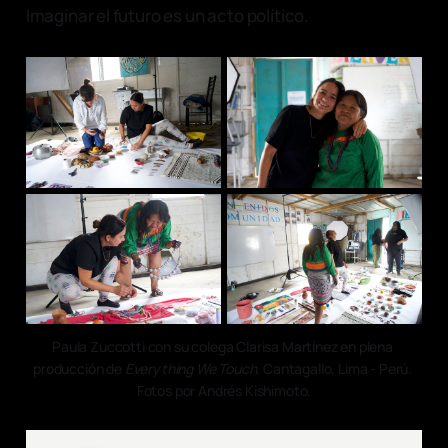
Imaginar el futuro es un acto político.
Paula Zuccotti con su colega Clarisa Martínez en plena 
producción de 
Everything We Touch.
 Cantagallo, Lima - Perú. 
Fotos por Andrés Kishimoto.