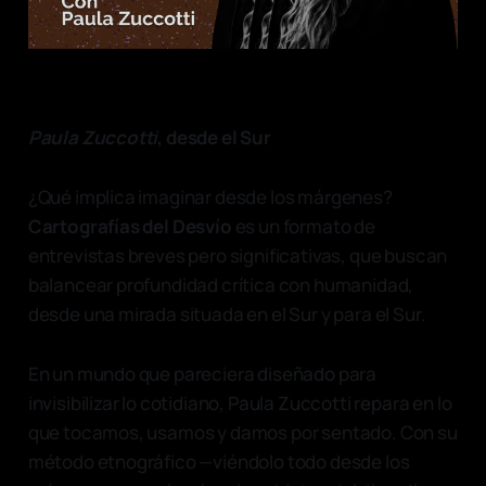
Paula Zuccotti
, desde el Sur
¿Qué implica imaginar desde los márgenes?
Cartografías del Desvío
es un formato de
entrevistas breves pero significativas, que buscan
balancear profundidad crítica con humanidad,
desde una mirada situada en el Sur y para el Sur.
En un mundo que pareciera diseñado para
invisibilizar lo cotidiano, Paula Zuccotti repara en lo
que tocamos, usamos y damos por sentado. Con su
método etnográfico —viéndolo todo desde los