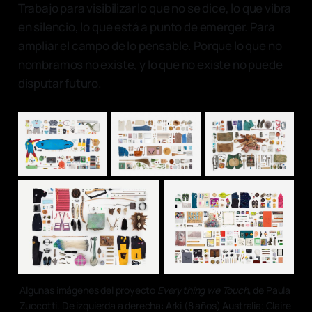
Trabajo para visibilizar lo que no se dice, lo que vibra
en silencio, lo que está a punto de emerger. Para
ampliar el campo de lo pensable. Porque lo que no
nombramos no existe, y lo que no existe no puede
disputar futuro.
Algunas imágenes del proyecto 
Everything we Touch
, de Paula 
Zuccotti. De izquierda a derecha: Arki (8 años) Australia; Claire 