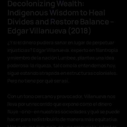
Decolonizing Wealth:
Indigenous Wisdom to Heal
Divides and Restore Balance –
Edgar Villanueva (2018)
¿Y si el dinero pudiera sanar en lugar de perpetuar
injusticias? Edgar Villanueva, experto en filantropía
y miembro de la nación Lumbee, plantea una idea
poderosa: la riqueza, tal como la entendemos hoy,
sigue estando atrapada en estructuras coloniales.
Pero no tiene por qué ser así.
Con un tono cercano y provocador, Villanueva nos
lleva por un recorrido que expone cómo el dinero
fluye –o no– en nuestras sociedades y qué se puede
hacer para redistribuirlo de manera más equitativa.
Más que una denuncia, es una propuesta: adoptar