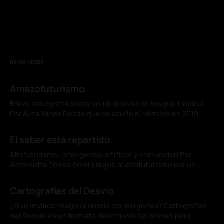
READ MORE
Amazofuturismo
Breve radiografía sobre las utopías en el bosque tropical
Por Aliza Yanes Desde que se acuñó el término en 2019
para designar una corriente de las artes visuales originada
04 jul. 2026
en Brasil, el concepto de amazofuturismo se ha
El saber está repartido
consolidado en ese país como subgénero de la literatura
de ciencia ficción y
Afrofuturismo, inteligencia artificial y comunidad Por
Antoinette Torres Soler Llegué al afrofuturismo por un
cuento de Du Bois. "The Comet", uno de sus relatos menos
01 jul. 2026
conocidos, imagina una catástrofe que arrasa Nueva York y
Cartografías del Desvío
deja vivos, por un instante, a un hombre negro y una mujer
blanca. En
¿Qué implica imaginar desde los márgenes? Cartografías
del Desvío es un formato de entrevistas breves pero