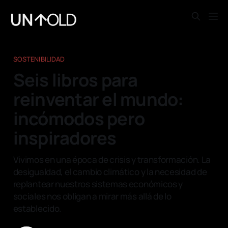
SOSTENIBILIDAD
Seis libros para
reinventar el mundo:
incómodos pero
inspiradores
Vivimos en una época de crisis y transformación. La
desigualdad, el cambio climático y la necesidad de
replantear nuestros sistemas económicos y
sociales nos obligan a mirar más allá de lo
establecido.