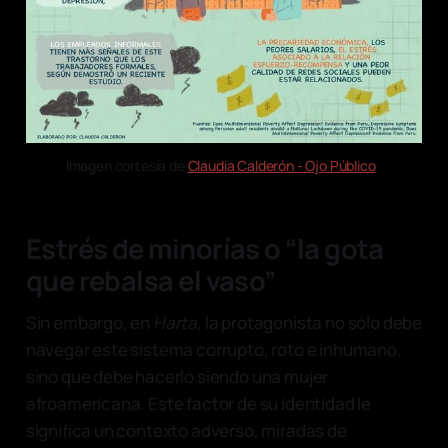
Imagen cortesía de 
Claudia Calderón - Ojo Público
. 
Estrés de minorías o “la gota
que rebalsa el vaso”
Sin embargo, en
Harta
, la protagonista no sólo debe
navegar este sistema corrupto, roto e inhumano,
sino que debe hacerlo siendo una mujer
afroamericana. Este factor de su identidad le
significa un contexto adverso, miradas de