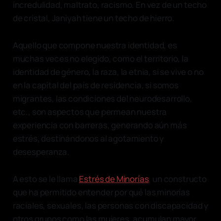
incredulidad, maltrato, racismo. En vez de un techo
de cristal, Janiyah tiene un techo de hierro.
Aquello que compone nuestra identidad, es
muchas veces no elegido, como el territorio, la
identidad de género, la raza, la etnia, si se vive o no
en la capital del país de residencia, si somos
migrantes, las condiciones del neurodesarrollo,
etc., son aspectos que permean nuestra
experiencia con barreras, generando aún más
estrés, destinándonos al agotamiento y
desesperanza.
A esto se le llama
Estrés de Minorías
, un constructo
que ha permitido entender por qué las minorías
raciales, sexuales, las personas con discapacidad y
otros grupos como las mujeres, acumulan mayor