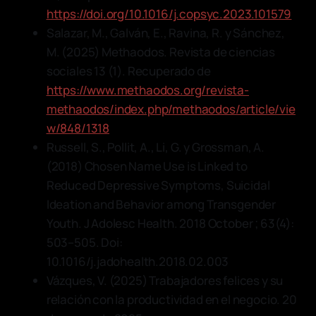
https://doi.org/10.1016/j.copsyc.2023.101579
Salazar, M., Galván, E., Ravina, R. y Sánchez,
M. (2025) Methaodos. Revista de ciencias
sociales 13 (1). Recuperado de
https://www.methaodos.org/revista-
methaodos/index.php/methaodos/article/vie
w/848/1318
Russell, S., Pollit, A., Li, G. y Grossman, A.
(2018) Chosen Name Use is Linked to
Reduced Depressive Symptoms, Suicidal
Ideation and Behavior among Transgender
Youth. J Adolesc Health. 2018 October ; 63(4):
503–505. Doi:
10.1016/j.jadohealth.2018.02.003
Vázques, V. (2025) Trabajadores felices y su
relación con la productividad en el negocio. 20