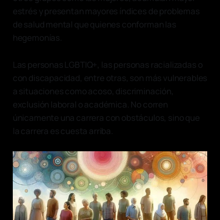
estrés y presentan mayores índices de problemas
de salud mental que quienes conforman las
hegemonías.
Las personas LGBTIQ+, las personas racializadas o
con discapacidad, entre otras, son más vulnerables
a situaciones como acoso, discriminación,
exclusión laboral o académica. No corren
únicamente una carrera con obstáculos, sino que
la carrera es cuesta arriba.