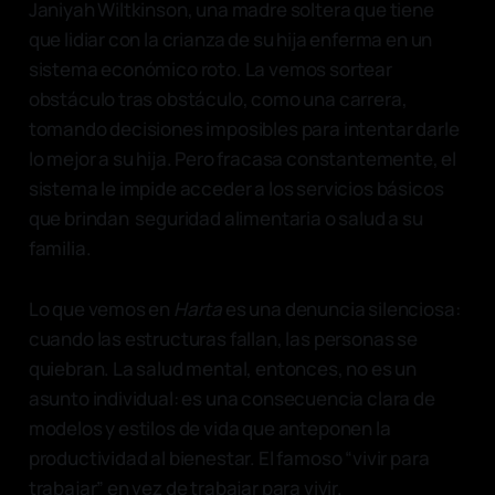
Janiyah Wiltkinson, una madre soltera que tiene
que lidiar con la crianza de su hija enferma en un
sistema económico roto. La vemos sortear
obstáculo tras obstáculo, como una carrera,
tomando decisiones imposibles para intentar darle
lo mejor a su hija. Pero fracasa constantemente, el
sistema le impide acceder a los servicios básicos
que brindan seguridad alimentaria o salud a su
familia.
Lo que vemos en
Harta
es una denuncia silenciosa:
cuando las estructuras fallan, las personas se
quiebran. La salud mental, entonces, no es un
asunto individual: es una consecuencia clara de
modelos y estilos de vida que anteponen la
productividad al bienestar. El famoso “vivir para
trabajar” en vez de trabajar para vivir.