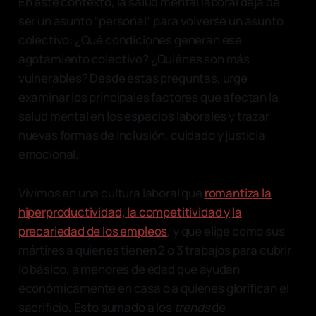
En este contexto, la salud mental laboral deja de
ser un asunto “personal” para volverse un asunto
colectivo: ¿Qué condiciones generan ese
agotamiento colectivo? ¿Quiénes son más
vulnerables? Desde estas preguntas, urge
examinar los principales factores que afectan la
salud mental en los espacios laborales y trazar
nuevas formas de inclusión, cuidado y justicia
emocional.
Vivimos en una cultura laboral que
romantiza la
hiperproductividad, la competitividad y
la
precariedad de los empleos
, y que elige como sus
mártires a quienes tienen 2 o 3 trabajos para cubrir
lo básico, a menores de edad que ayudan
económicamente en casa o a quienes glorifican el
sacrificio. Esto sumado a los
trends
de