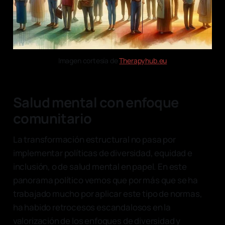
Imagen cortesía de 
Therapyhub.eu
Salud mental con enfoque
comunitario
La transformación estructural no pasa por
implementar políticas de diversidad, equidad e
inclusión, o de salud mental en papel. En este
panorama político vemos que por más que se ha
trabajado mucho por aplicar este tipo de normas,
ha habido retrocesos escandalosos en la
valorización de los enfoques de diversidad y