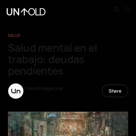
SALUD
Salud mental en el
trabajo: deudas
pendientes
Untold Magazine
Share
01 ago. 2025
—
6 min read