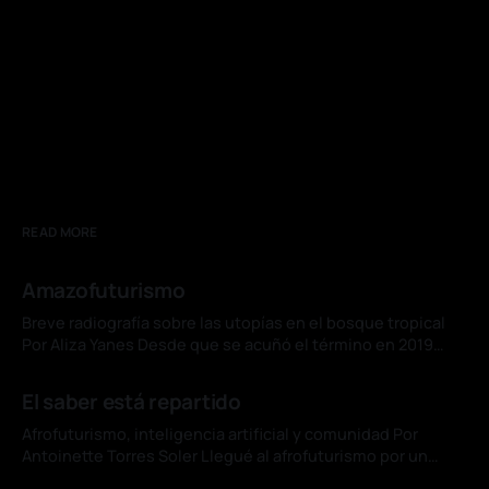
READ MORE
Amazofuturismo
Breve radiografía sobre las utopías en el bosque tropical
Por Aliza Yanes Desde que se acuñó el término en 2019
para designar una corriente de las artes visuales originada
04 jul. 2026
en Brasil, el concepto de amazofuturismo se ha
El saber está repartido
consolidado en ese país como subgénero de la literatura
de ciencia ficción y
Afrofuturismo, inteligencia artificial y comunidad Por
Antoinette Torres Soler Llegué al afrofuturismo por un
cuento de Du Bois. "The Comet", uno de sus relatos menos