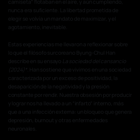
camiseta” flotaban en el aire, y aún cumpliendo,
nunca era suficiente. La libertad prometida de
elegir se volvía un mandato de maximizar, y el
agotamiento, inevitable.
Estas experiencias me llevaron a reflexionar sobre
lo que el filósofo surcoreano Byung-Chul Han
describe en su ensayo
La sociedad del cansancio
(2024)*
. Han sostiene que vivimos en una sociedad
caracterizada por un exceso de positividad, la
desaparición de la negatividad y la presión
constante por rendir. Nuestra obsesión por producir
y lograr nos ha llevado a un “infarto” interno, más
que a una infección externa: un bloqueo que genera
depresión, burnout y otras enfermedades
neuronales.