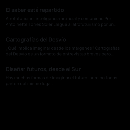
para designar una corriente de las artes visuales originada
04 jul. 2026
en Brasil, el concepto de amazofuturismo se ha
El saber está repartido
consolidado en ese país como subgénero de la literatura
de ciencia ficción y
Afrofuturismo, inteligencia artificial y comunidad Por
Antoinette Torres Soler Llegué al afrofuturismo por un
cuento de Du Bois. "The Comet", uno de sus relatos menos
01 jul. 2026
conocidos, imagina una catástrofe que arrasa Nueva York y
Cartografías del Desvío
deja vivos, por un instante, a un hombre negro y una mujer
blanca. En
¿Qué implica imaginar desde los márgenes? Cartografías
del Desvío es un formato de entrevistas breves pero
significativas, que buscan balancear profundidad crítica
01 jul. 2026
con humanidad, siempre desde una mirada situada en el
Diseñar futuros, desde el Sur
Sur y para el Sur. Mientras muchos imaginan el futuro
mirando hacia adelante, la artista peruana Chonon Bensho,
Hay muchas formas de imaginar el futuro, pero no todas
lo
parten del mismo lugar.
08 jun. 2026