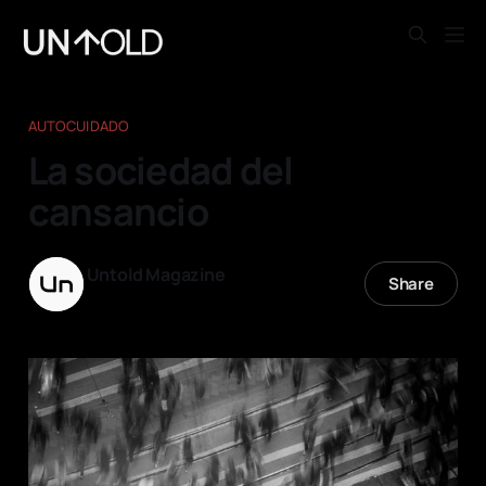
AUTOCUIDADO
La sociedad del
cansancio
Untold Magazine
Share
03 feb. 2026
—
6 min read