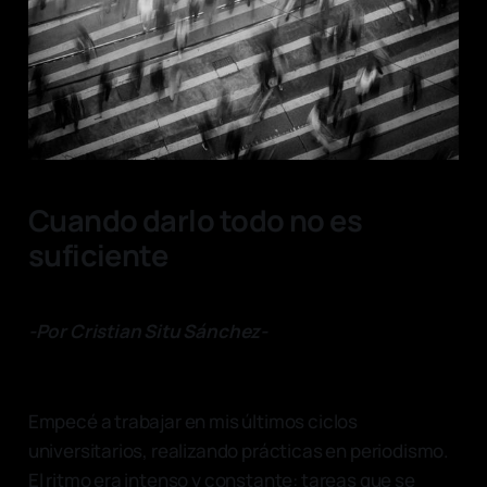
Cuando darlo todo no es
suficiente
-Por Cristian Situ Sánchez-
Empecé a trabajar en mis últimos ciclos
universitarios, realizando prácticas en periodismo.
El ritmo era intenso y constante: tareas que se