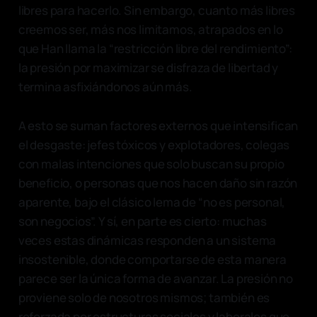
libres para hacerlo. Sin embargo, cuanto más libres
creemos ser, más nos limitamos, atrapados en lo
que Han llama la “restricción libre del rendimiento”:
la presión por maximizar se disfraza de libertad y
termina asfixiándonos aún más.
A esto se suman factores externos que intensifican
el desgaste: jefes tóxicos y explotadores, colegas
con malas intenciones que solo buscan su propio
beneficio, o personas que nos hacen daño sin razón
aparente, bajo el clásico lema de “no es personal,
son negocios”. Y sí, en parte es cierto: muchas
veces estas dinámicas responden a un sistema
insostenible, donde comportarse de esta manera
parece ser la única forma de avanzar. La presión no
proviene solo de nosotros mismos; también es
reforzada por estructuras sociales y laborales que