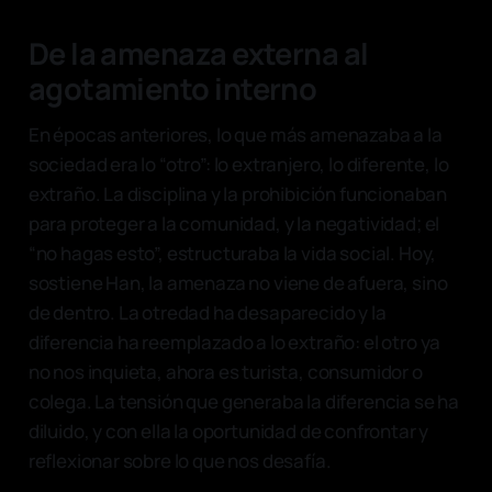
De la amenaza externa al
agotamiento interno
En épocas anteriores, lo que más amenazaba a la
sociedad era lo “otro”: lo extranjero, lo diferente, lo
extraño. La disciplina y la prohibición funcionaban
para proteger a la comunidad, y la negatividad; el
“no hagas esto”, estructuraba la vida social. Hoy,
sostiene Han, la amenaza no viene de afuera, sino
de dentro. La otredad ha desaparecido y la
diferencia ha reemplazado a lo extraño: el otro ya
no nos inquieta, ahora es turista, consumidor o
colega. La tensión que generaba la diferencia se ha
diluido, y con ella la oportunidad de confrontar y
reflexionar sobre lo que nos desafía.