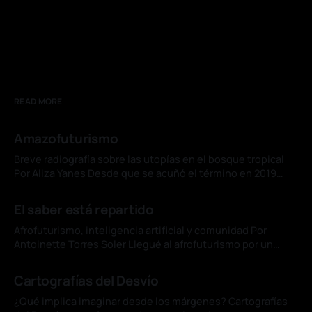
READ MORE
Amazofuturismo
Breve radiografía sobre las utopías en el bosque tropical
Por Aliza Yanes Desde que se acuñó el término en 2019
para designar una corriente de las artes visuales originada
04 jul. 2026
en Brasil, el concepto de amazofuturismo se ha
El saber está repartido
consolidado en ese país como subgénero de la literatura
de ciencia ficción y
Afrofuturismo, inteligencia artificial y comunidad Por
Antoinette Torres Soler Llegué al afrofuturismo por un
cuento de Du Bois. "The Comet", uno de sus relatos menos
01 jul. 2026
conocidos, imagina una catástrofe que arrasa Nueva York y
Cartografías del Desvío
deja vivos, por un instante, a un hombre negro y una mujer
blanca. En
¿Qué implica imaginar desde los márgenes? Cartografías