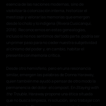
esencia de las naciones modernas, sino de
visibilizar la colonización interna, historizar el
mestizaje y valorar las memorias que emergen
desde lo cholo y lo indígena (Rivera Cusicanqui,
2018). Reconocernos en estas genealogías,
incluso si no nos sentimos del todo parte, podría ser
un primer paso para no ceder nuestra subjetividad
al cinismo del poder y, en cambio, habitar el
presente con memoria crítica.
Desde otro hemisferio, pero en una resonancia
similar, emergen las palabras de Donna Haraway,
quien también me ayudó a pensar de otro modo la
permanencia del dolor: el compost. En
Staying with
the Trouble
, Haraway propone una ética situada
que no busca limpieza, ni solución, sino trabajar con