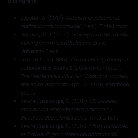
Bibliografía
Escobar, A. (2017).
Autonomía y diseño: La
realización de lo comunal
(1ª ed.). Tinta Limón.
Haraway, D. J. (2016).
Staying with the trouble:
Making kin in the Chthulucene
. Duke
University Press.
Le Guin, U. K. (1986).
The carrier bag theory of
fiction
. In E. B. Marks & C. Courtivron (Eds.),
The new feminist criticism: Essays on women,
literature, and theory
(pp. 165–170). Pantheon
Books.
Rivera Cusicanqui, S. (2010).
Ch’ixinakax
utxiwa: Una reflexión sobre prácticas y
discursos descolonizadores
. Tinta Limón.
Rivera Cusicanqui, S. (2014).
Mito y desarrollo
en Bolivia: El giro colonial del gobierno del