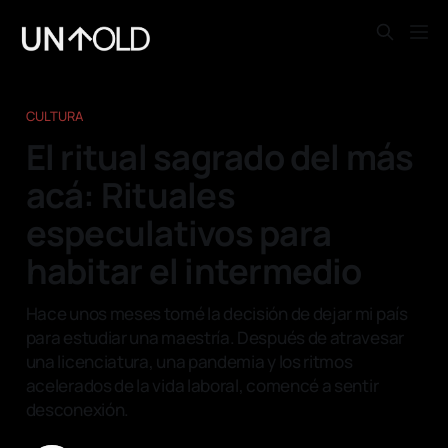
CULTURA
El ritual sagrado del más
acá: Rituales
especulativos para
habitar el intermedio
Hace unos meses tomé la decisión de dejar mi país
para estudiar una maestría. Después de atravesar
una licenciatura, una pandemia y los ritmos
acelerados de la vida laboral, comencé a sentir
desconexión.