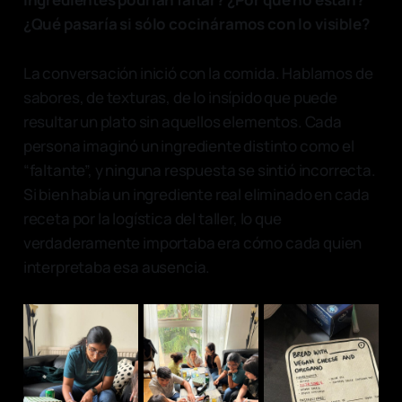
¿Qué pasaría si sólo cocináramos con lo visible?
La conversación inició con la comida. Hablamos de
sabores, de texturas, de lo insípido que puede
resultar un plato sin aquellos elementos. Cada
persona imaginó un ingrediente distinto como el
“faltante”, y ninguna respuesta se sintió incorrecta.
Si bien había un ingrediente real eliminado en cada
receta por la logística del taller, lo que
verdaderamente importaba era cómo cada quien
interpretaba esa ausencia.