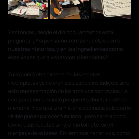
Y entonces, desde el diálogo, lanzamos esta
pregunta:
¿Y si pensamos en las recetas como
nuestras historias, y en los ingredientes como
esas voces que a veces son silenciadas?
Todo cobró otra dimensión: las recetas
incompletas ya no eran solo ejercicios lúdicos, sino
esta representación de los archivos con vacíos. La
comparación funcionó porque el sabor también es
memoria. Y porque una historia cocinada solo con lo
visible puede parecer funcional, pero sabe a poco…
Como esas recetas sin ajo, sin tomate, sin el
menjunje de sabores. En términos narrativos, como