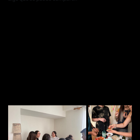
“Y sin decirlo del todo, recordamos
que la historia también es eso: una
mezcla colectiva, una receta en
constante transformación.
Siempre hay espacio para algo que
falta, para algo que se intercambia
y siempre es algo que se puede
compartir.”