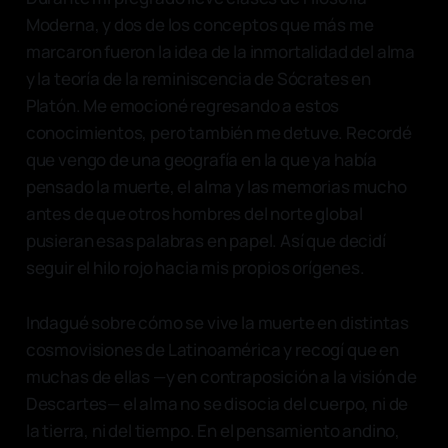
Moderna, y dos de los conceptos que más me
marcaron fueron la idea de la inmortalidad del alma
y la teoría de la reminiscencia de Sócrates en
Platón. Me emocioné regresando a estos
conocimientos, pero también me detuve. Recordé
que vengo de una geografía en la que ya había
pensado la muerte, el alma y las memorias mucho
antes de que otros hombres del norte global
pusieran esas palabras en papel. Así que decidí
seguir el hilo rojo hacia mis propios orígenes.
Indagué sobre cómo se vive la muerte en distintas
cosmovisiones de Latinoamérica y recogí que en
muchas de ellas —y en contraposición a la visión de
Descartes— el alma no se disocia del cuerpo, ni de
la tierra, ni del tiempo. En el pensamiento andino,