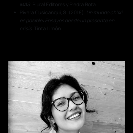
MAS
. Plural Editores y Piedra Rota.
Rivera Cusicanqui, S. (2018).
Un mundo ch’ixi
es posible: Ensayos desde un presente en
crisis
. Tinta Limón.