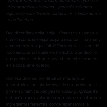
“Pasarán más de mil años, muchos más... yo no sé
si tenga amor la eternidad... pero allá, tal como
aquí, en la boca llevarás… sabor a mí.”
–
Eydie Gorme
y Los Panchos
Decidí confiar en ella. Y dije:
¡Claro!
¿Y si usamos la
comida como ese espacio para recordar, imaginar y
componer con lo que falta? Finalmente, el sabor de
todo eso que nos duele —lo no dicho, lo perdido, lo
que persiste— es lo que inevitablemente llevamos
en la boca, en el cuerpo.
Con esa idea nació el Ritual del más acá, un
laboratorio especulativo dividido en dos bloques. La
primera dinámica,
Recipes for Missing Ingredients,
se basó en una exploración culinaria de recetas con
ingredientes faltantes, donde repensamos la