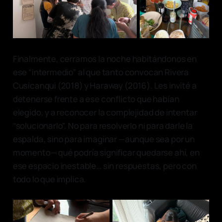
Finalmente, cerramos la noche habitándonos en
ese “intermedio” al que tanto convocan Rivera
Cusicanqui (2018) y Haraway (2016). Les invité a
detenerse frente a ese conflicto que habían
elegido, y a reconocer la complejidad de intentar
“solucionarlo”. No para resolverlo ni para darle la
espalda, sino para imaginar —aunque sea por un
momento— qué podría significar quedarse ahí, en
ese espacio inestable… sin respuestas, pero con
todo lo que implica.