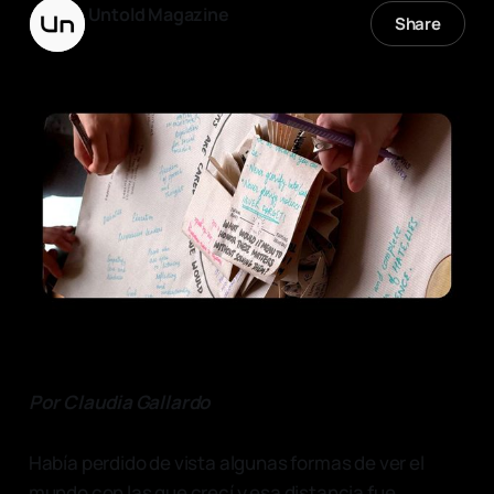
Untold Magazine
Share
05 jun. 2025
—
10 min read
Por Claudia Gallardo
Había perdido de vista algunas formas de ver el
mundo con las que crecí y esa distancia fue