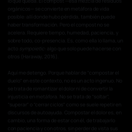
lo que queda. El compost —esa mezcla de residuos
orgánicos— se convierte en metáfora de vida
posible: allí donde hubo pérdida, también puede
haber transformación. Pero el compost no se
acelera. Requiere tiempo, humedad, paciencia, y
sobre todo, co-presencia. Es, como ella lo llama, un
acto
sympoietic
: algo que solo puede hacerse con
otros (Haraway, 2016).
Aquí me detengo. Porque hablar de “compostar el
duelo” en este contexto, no es un acto ingenuo. No
se trata de romantizar el dolor ni de convertir la
injusticia en metáfora. No se trata de “soltar”,
“superar” o “cerrar ciclos” como se suele repetir en
discursos de autoayuda. Compostar el dolor es, en
cambio, una forma de estar con él, de trabajarlo
con paciencia y con otros, sin perder de vista sus