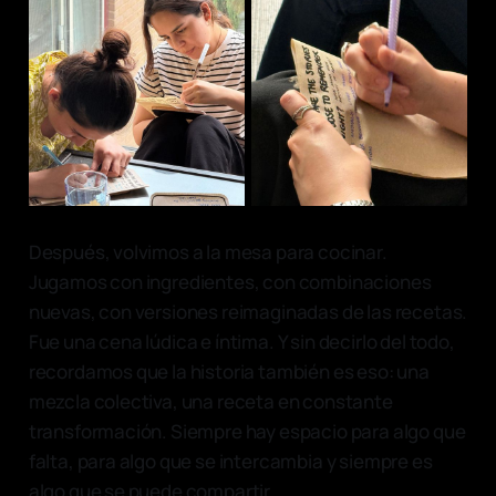
Después, volvimos a la mesa para cocinar.
Jugamos con ingredientes, con combinaciones
nuevas, con versiones reimaginadas de las recetas.
Fue una cena lúdica e íntima. Y sin decirlo del todo,
recordamos que la historia también es eso: una
mezcla colectiva, una receta en constante
transformación. Siempre hay espacio para algo que
falta, para algo que se intercambia y siempre es
algo que se puede compartir.