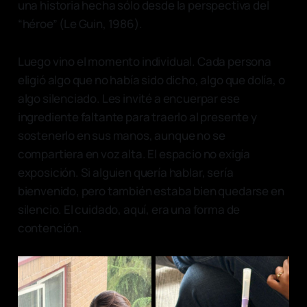
una historia hecha sólo desde la perspectiva del
“héroe” (Le Guin, 1986).
Luego vino el momento individual. Cada persona
eligió algo que no había sido dicho, algo que dolía, o
algo silenciado. Les invité a encuerpar ese
ingrediente faltante para traerlo al presente y
sostenerlo en sus manos, aunque no se
compartiera en voz alta. El espacio no exigía
exposición. Si alguien quería hablar, sería
bienvenido, pero también estaba bien quedarse en
silencio. El cuidado, aquí, era una forma de
contención.