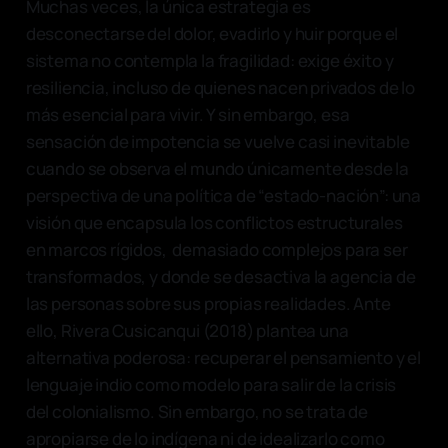
Muchas veces, la única estrategia es
desconectarse del dolor, evadirlo y huir porque el
sistema no contempla la fragilidad: exige éxito y
resiliencia, incluso de quienes nacen privados de lo
más esencial para vivir. Y sin embargo, esa
sensación de impotencia se vuelve casi inevitable
cuando se observa el mundo únicamente desde la
perspectiva de una política de “estado-nación”: una
visión que encapsula los conflictos estructurales
en marcos rígidos, demasiado complejos para ser
transformados, y donde se desactiva la agencia de
las personas sobre sus propias realidades. Ante
ello, Rivera Cusicanqui (2018) plantea una
alternativa poderosa: recuperar el pensamiento y el
lenguaje indio como modelo para salir de la crisis
del colonialismo. Sin embargo, no se trata de
apropiarse de lo indígena ni de idealizarlo como