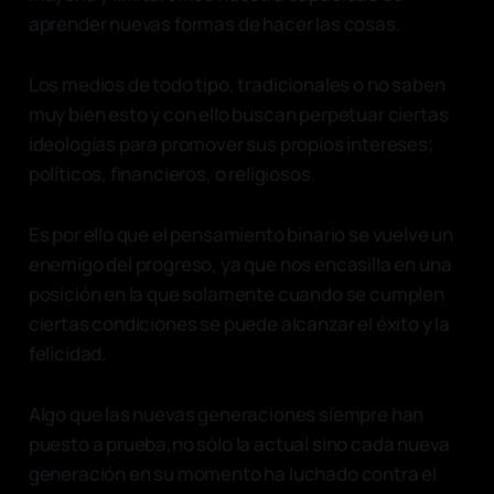
aprender nuevas formas de hacer las cosas.
Los medios de todo tipo, tradicionales o no saben
muy bien esto y con ello buscan perpetuar ciertas
ideologías para promover sus propios intereses;
políticos, financieros, o religiosos.
Es por ello que el pensamiento binario se vuelve un
enemigo del progreso, ya que nos encasilla en una
posición en la que solamente cuando se cumplen
ciertas condiciones se puede alcanzar el éxito y la
felicidad.
Algo que las nuevas generaciones siempre han
puesto a prueba,no sólo la actual sino cada nueva
generación en su momento ha luchado contra el