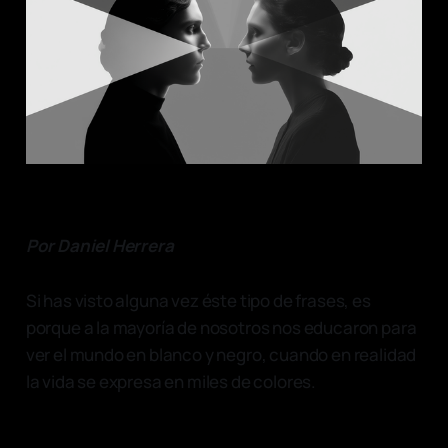
Por Daniel Herrera
Si has visto alguna vez éste tipo de frases, es
porque a la mayoría de nosotros nos educaron para
ver el mundo en blanco y negro, cuando en realidad
la vida se expresa en miles de colores.