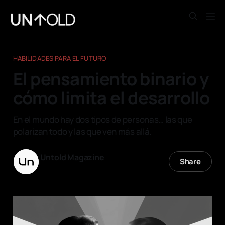
HABILIDADES PARA EL FUTURO
El pensamiento binario y
cómo limita el desarrollo
En el mundo hay dos tipos de personas… las que
polarizan todo y las que ven más allá.
Untold Magazine
Share
05 jun. 2025
—
7 min read