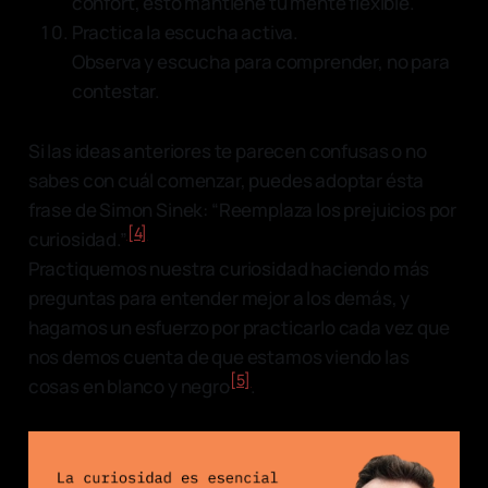
confort, esto mantiene tu mente flexible.
Practica la escucha activa.
Observa y escucha para comprender, no para
contestar.
Si las ideas anteriores te parecen confusas o no
sabes con cuál comenzar, puedes adoptar ésta
frase de Simon Sinek: “Reemplaza los prejuicios por
[4]
curiosidad.”
Practiquemos nuestra curiosidad haciendo más
preguntas para entender mejor a los demás, y
hagamos un esfuerzo por practicarlo cada vez que
nos demos cuenta de que estamos viendo las
[5]
cosas en blanco y negro
.