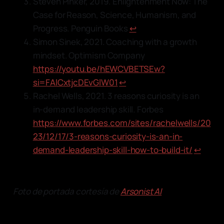
Steven Pinker, 2019. Enlightenment Now: The
Case for Reason, Science, Humanism, and
Progress. Penguin Books
↩︎
Simon Sinek, 2021. Coaching with a growth
mindset. Optimism Company
https://youtu.be/hEWCVBETSEw?
si=FAlCxtjcDEvGlW01
↩︎
Rachel Wells, 2021. 3 reasons curiosity is an
in-demand leadership skill. Forbes
https://www.forbes.com/sites/rachelwells/20
23/12/17/3-reasons-curiosity-is-an-in-
demand-leadership-skill-how-to-build-it/
↩︎
Foto de portada cortesía de
Arsonist AI