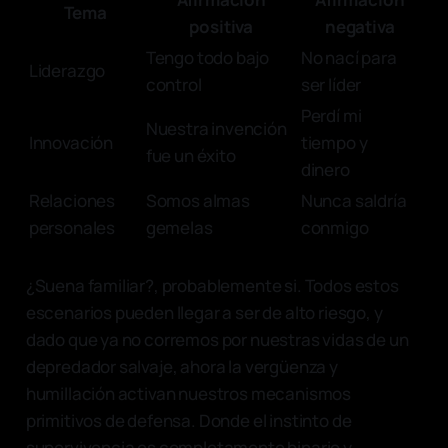
Tema
positiva
negativa
Tengo todo bajo
No nací para
Liderazgo
control
ser líder
Perdí mi
Nuestra invención
Innovación
tiempo y
fue un éxito
dinero
Relaciones
Somos almas
Nunca saldría
personales
gemelas
conmigo
¿Suena familiar?, probablemente si. Todos estos
escenarios pueden llegar a ser de alto riesgo, y
dado que ya no corremos por nuestras vidas de un
depredador salvaje, ahora la vergüenza y
humillación activan nuestros mecanismos
primitivos de defensa. Donde el instinto de
supervivencia es completamente binario y