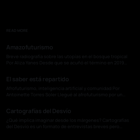
READ MORE
Amazofuturismo
Breve radiografía sobre las utopías en el bosque tropical
Por Aliza Yanes Desde que se acuñó el término en 2019
para designar una corriente de las artes visuales originada
04 jul. 2026
en Brasil, el concepto de amazofuturismo se ha
El saber está repartido
consolidado en ese país como subgénero de la literatura
de ciencia ficción y
Afrofuturismo, inteligencia artificial y comunidad Por
Antoinette Torres Soler Llegué al afrofuturismo por un
cuento de Du Bois. "The Comet", uno de sus relatos menos
01 jul. 2026
conocidos, imagina una catástrofe que arrasa Nueva York y
Cartografías del Desvío
deja vivos, por un instante, a un hombre negro y una mujer
blanca. En
¿Qué implica imaginar desde los márgenes? Cartografías
del Desvío es un formato de entrevistas breves pero
significativas, que buscan balancear profundidad crítica
01 jul. 2026
con humanidad, siempre desde una mirada situada en el