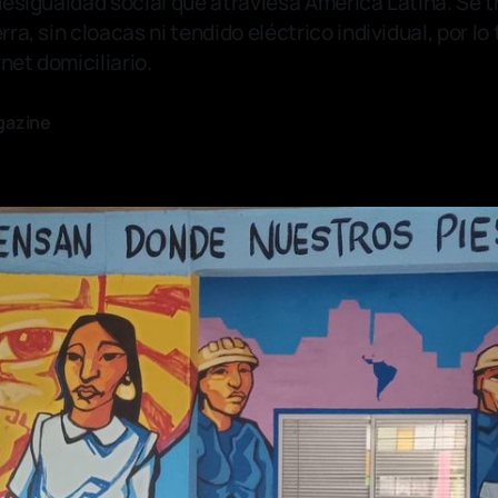
 desigualdad social que atraviesa América Latina. Se t
rra, sin cloacas ni tendido eléctrico individual, por lo 
net domiciliario.
gazine
—
5 min read