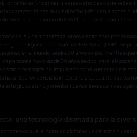
ad, tornándose fundamentales para el acceso a derechos bá
 las características de sus diseños prioricen la accesibili
e determina el consorcio de la WRC en cuanto a adultos m
ómeno de la vida digitalizada, el envejecimiento poblaciona
e. Según la Organización Mundial de la Salud (OMS), se pre
personas en el mundo tendrá 60 años o más. Mientras que 
 de personas mayores de 60 años se duplicará, alcanzando
e cambio demográfico, impulsado por el aumento de la esp
la natalidad, evidencia la importancia de adaptar las tecno
de este grupo etario y orientar nuevas líneas de investigaci
sta: una tecnología diseñada para la diver
conocemos que la inclusión digital es un derecho humano