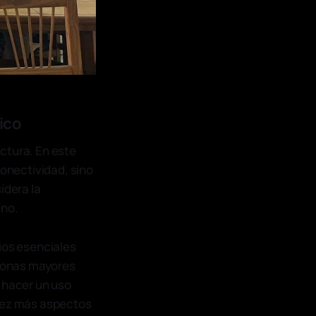
ico
ctura. En este
conectividad, sino
idera la
ano.
cios esenciales
rsonas mayores
a hacer un uso
 vez más aspectos