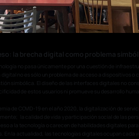
so: la brecha digital como problema simból
cnología no pasa únicamente por una cuestión de infraestru
 digital no es sólo un problema de acceso a dispositivos o 
ón simbólica. El diseño de las interfaces digitales no cons
cificidad de estos usuarios ni promueve su desarrollo hum
mia de COVID-19 en el año 2020, la digitalización de servi
ente; la calidad de vida y participación social de las pe
eso a la tecnología o carecen de habilidades digitales par
. En la actualidad, las tecnologías digitales ocupan cada