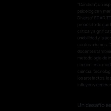
“Cándida”, un esp
psicológica y mer
Diversa” EDAD.TEC
propósito de que 
crítica y signific
usabilidad y la ac
con los mismos. 
docentes también 
metodología de in
seguimiento medi
ciencia, tecnolo
los artefactos, l
influyen y gener
Un desafío es