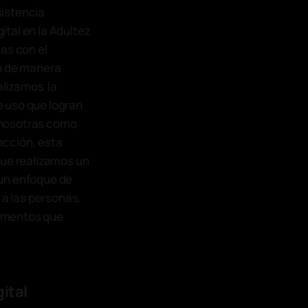
sistencia
tal en la Adultez
as con el
en de manera
nalizamos la
de uso que logran
 nosotras como
acción, esta
que realizamos un
 un enfoque de
a las personas,
elementos que
ital