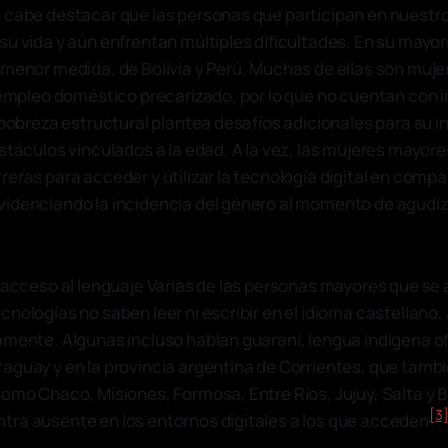
 cabe destacar que las personas que participan en nuestro
su vida y aún enfrentan múltiples dificultades. En su mayor
 menor medida, de Bolivia y Perú. Muchas de ellas son muj
l empleo doméstico precarizado, por lo que no cuentan con 
 pobreza estructural plantea desafíos adicionales para su in
bstáculos vinculados a la edad. A la vez, las mujeres mayor
reras para acceder y utilizar la tecnología digital en comp
idenciando la incidencia del género al momento de agudiz
l acceso al lenguaje Varias de las personas mayores que se
nologías no saben leer ni escribir en el idioma castellano,
amente. Algunas incluso hablan guaraní, lengua indígena o
aguay y en la provincia argentina de Corrientes, que tambi
como Chaco, Misiones, Formosa, Entre Ríos, Jujuy, Salta y 
[3
ra ausente en los entornos digitales a los que acceden