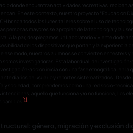
acio donde encuentran actividades recreativas, reciben a
iendan. En este contexto, nuestro proyecto “Educación Digi
H brinda todos los lunes talleres sobre el uso de tecnologí
las personas mayores se apropien de la tecnología y la us
ativa. A la par, desplegamos un Laboratorio Viviente dode a
cesibilidad de los dispositivos que portan y la experiencia 
De ese modo, nuestros alumnos se convierten en testers y
somos investigadoras. Esta labor dual, de investigación-
vestigación-acción inicia con una fase etnográfica, en la 
ante diarios de usuario y reportes sistematizados. Desde
gía y sociedad, comprendemos como una red socio-técnica 
as intenciones, aquello que funciona y/o no funciona, llos 
[1]
an cambios
.
tructural: género, migración y exclusión dig