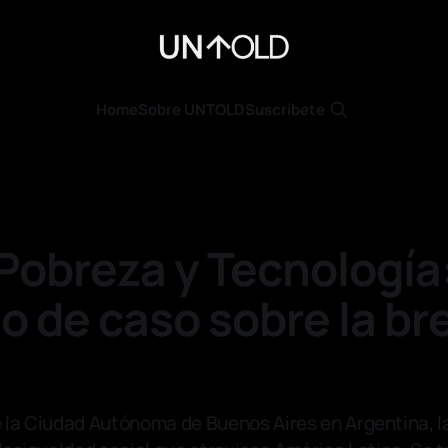
Home
Sobre UNTOLD
Suscríbete
Pobreza y Tecnología
o de caso sobre la br
 la Ciudad Autónoma de Buenos Aires en Argentina, la