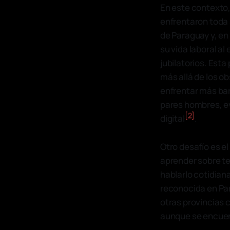
En este contexto,
enfrentaron toda 
de Paraguay y, en
su vida laboral a
jubilatorios. Esta
más allá de los o
enfrentar más bar
pares hombres, ev
[2]
digital
.
Otro desafío es e
aprender sobre tec
hablarlo cotidian
reconocida en Par
otras provincias 
aunque se encuent