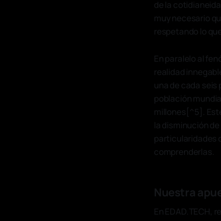
de la cotidianeid
muy necesario que
respetando lo qu
En paralelo al fen
realidad innegabl
una de cada seis 
población mundial
millones[^5]. Est
la disminución de 
particularidades 
comprenderlas.
Nuestra apue
En EDAD.TECH, re