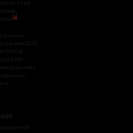
sicos. Es así
dad web,
[4]
ayores
.
l ya es una
vé que para 2030,
en 2050 la
 los 2.100
eranza de vida y
logías a las
ón a
sidad
 fundamental.