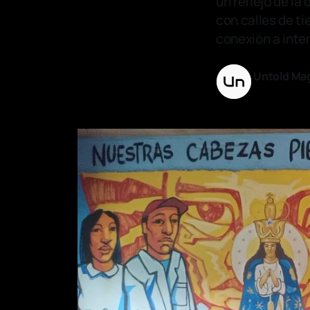
un reflejo de la
con calles de tie
conexión a inter
Untold Ma
01 abr. 2025