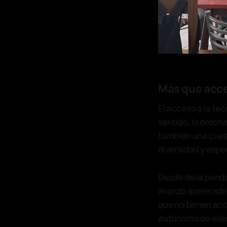
Más que acce
El acceso a la te
sentido, la brecha
también una cuesti
diversidad y espe
Desde de la pande
avanzó aceleradam
que no tienen acc
autónomo de ellas