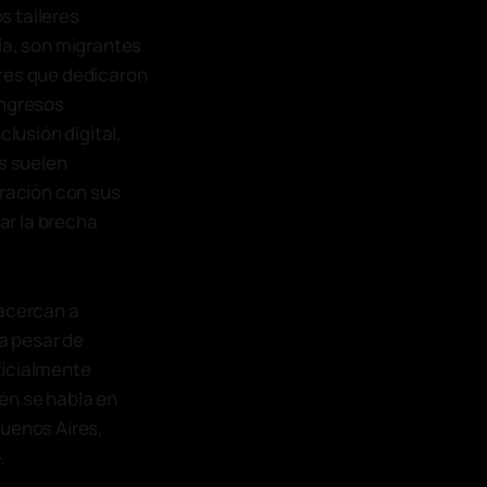
s talleres
ía, son migrantes
eres que dedicaron
ingresos
clusión digital,
es suelen
aración con sus
ar la brecha
 acercan a
 a pesar de
ficialmente
én se habla en
Buenos Aires,
]
.